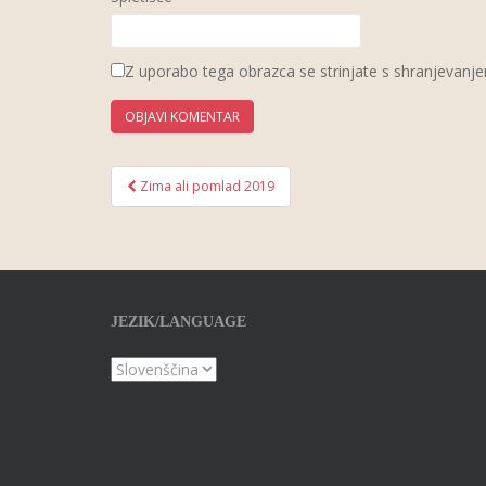
Z uporabo tega obrazca se strinjate s shranjevanje
Zima ali pomlad 2019
Post navigation
JEZIK/LANGUAGE