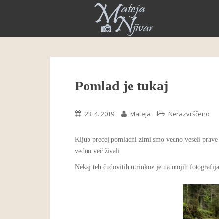
S
k
i
p
t
o
m
Pomlad je tukaj
a
i
n
23. 4. 2019
Mateja
Nerazvrščeno
c
o
n
Kljub precej pomladni zimi smo vedno veseli prave p
t
vedno več živali.
e
Nekaj teh čudovitih utrinkov je na mojih fotografija
n
t