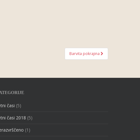
Barvita pokrajina
ATEGORIJE
tni časi
(5)
tni časi 2018
(5)
erazvrščeno
(1)