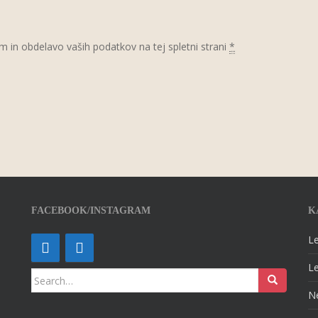
m in obdelavo vaših podatkov na tej spletni strani
*
FACEBOOK/INSTAGRAM
K
Le
Le
Search for:
N