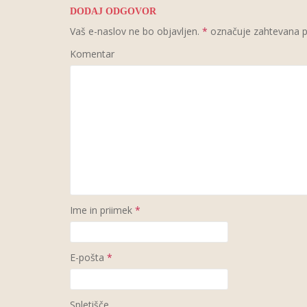
DODAJ ODGOVOR
Vaš e-naslov ne bo objavljen.
*
označuje zahtevana p
Komentar
Ime in priimek
*
E-pošta
*
Spletišče