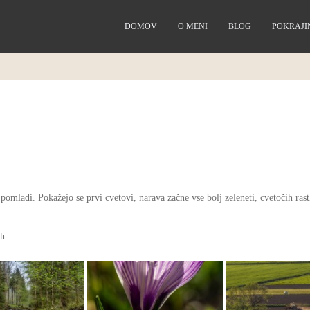
DOMOV
O MENI
BLOG
POKRAJ
omladi. Pokažejo se prvi cvetovi, narava začne vse bolj zeleneti, cvetočih rast
h.